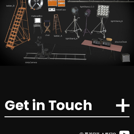
2023.07.11
[오늘의 스팀] 3명이 만든 국산 그…
▲ 뉴 던 컨셉 아트 (사진 출처: 뉴 던 트위터)더 포레스트, 그린 헬와 같은 생존게임은
스팀에서 꾸준한 유저층을 유지하는 ..
Get in Touch
2024.04.03
[강한결의 인디픽] 폴리모프 "이프선…
폴리모프 조병훈 대표·채문석 이사 인터뷰 강한결 기자 | sh04khk@zdnet.co..