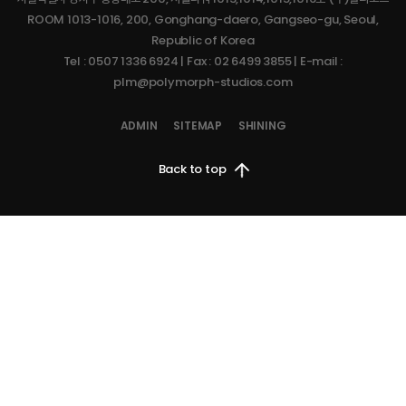
ROOM 1013-1016, 200, Gonghang-daero, Gangseo-gu, Seoul,
(공동대표 김승철, 배태근)는 1..
Republic of Korea
Tel : 0507 1336 6924 | Fax : 02 6499 3855 | E-mail :
2023.07.11
plm@polymorph-studios.com
[인디크래프트] ‘이프선셋’, 그래픽…
ADMIN
SITEMAP
SHINING
주인섭 기자 lise78@khplus.kr 입력 2023.05.31 17:19 멀티플레이가 핵심이 되는 생존..
Back to top
2023.07.11
[시연기] '찾았다, 내 원석' 20…
한지훈 기자 입력 2023.06.01 13:36 서바이벌 호러 장르에 타워 디펜스 느낌 가미된
'이프선셋''..
2023.07.11
[오늘의 스팀] 3명이 만든 국산 그…