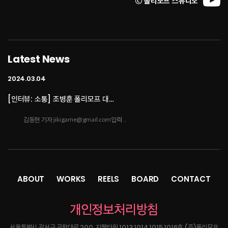
ⓒ 폴리모프 스튜디오
2024.03.04
[인터뷰: 소통] 조병훈 폴리모프 대…
Latest News
김동현 기자 jikigame@gmail.com입력 ..
2024.03.04
[인터뷰: 소통] 조병훈 폴리모프 대…
[인터뷰: 소통] 조병훈 폴리모프 대표② 린저씨의 벅찬 〈이프선셋〉 개발포류기김동현
기자 jikigame@gmail.com입력..
ABOUT
WORKS
REELS
BOARD
CONTACT
2023.10.16
개인정보처리방침
네오위즈, '방구석 인디 게임쇼 20…
서울특별시 강서구 공항대로 200, 지웰타워 1013,1014,1015,1016호 (주)폴리모프
- 총 6개 부문 11개 게임 시상 진행강한결 기자입력 :2023/10/16 11:09네오위즈