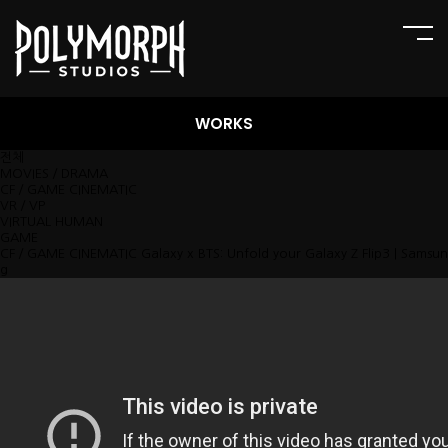
WORKS
전체
MOVIES／DRAMA
CF／GAME CINEMATIC
VR／VP
VIRTUAL HUMAN
GAME
CF／GAME CINEMATIC
Galaxy x BTS: Unfold your Galaxy Z Flip3 | Samsun
g