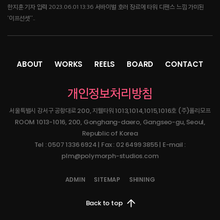
한지훈 기자 입력 2023.06.01 13:36 서바이벌 호러 장르에 타워 디펜스 느낌 가미된
'이프선셋''..
2023.07.11
[오늘의 스팀] 3명이 만든 국산 그…
ABOUT
WORKS
REELS
BOARD
CONTACT
▲ 뉴 던 컨셉 아트 (사진 출처: 뉴 던 트위터)더 포레스트, 그린 헬와 같은 생존게임은
개인정보처리방침
스팀에서 꾸준한 유저층을 유지하는 ..
서울특별시 강서구 공항대로 200, 지웰타워 1013,1014,1015,1016호 (주)폴리모프
2024.04.03
ROOM 1013-1016, 200, Gonghang-daero, Gangseo-gu, Seoul,
Republic of Korea
[강한결의 인디픽] 폴리모프 "이프선…
Tel : 0507 1336 6924 | Fax : 02 6499 3855 | E-mail :
폴리모프 조병훈 대표·채문석 이사 인터뷰 강한결 기자 | sh04khk@zdnet.co..
plm@polymorph-studios.com
ADMIN
SITEMAP
SHINING
Back to top