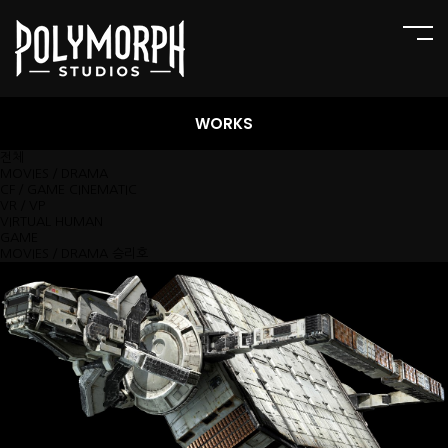
WORKS
전체
MOVIES／DRAMA
CF／GAME CINEMATIC
VR／VP
VIRTUAL HUMAN
GAME
MOVIES／DRAMA
승리호