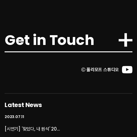
[인터뷰: 소통] 조병훈 폴리모프 대표② 린저씨의 벅찬 〈이프선셋〉 개발포류기김동현
기자 jikigame@gmail.com입력..
2023.10.16
Get in Touch
네오위즈, '방구석 인디 게임쇼 20…
- 총 6개 부문 11개 게임 시상 진행강한결 기자입력 :2023/10/16 11:09네오위즈
(공동대표 김승철, 배태근)는 1..
ⓒ 폴리모프 스튜디오
2023.07.11
[인디크래프트] ‘이프선셋’, 그래픽…
주인섭 기자 lise78@khplus.kr 입력 2023.05.31 17:19 멀티플레이가 핵심이 되는 생존..
Latest News
2023.07.11
[시연기] '찾았다, 내 원석' 20…