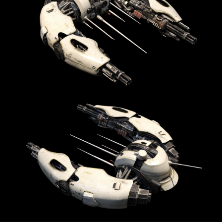
▲ 뉴 던 컨셉 아트 (사진 출처: 뉴 던 트위터)더 포레스트, 그린 헬와 같은 생존게임은
스팀에서 꾸준한 유저층을 유지하는 ..
2024.04.03
[강한결의 인디픽] 폴리모프 "이프선…
폴리모프 조병훈 대표·채문석 이사 인터뷰 강한결 기자 | sh04khk@zdnet.co..
2024.03.04
[인터뷰: 소통] 조병훈 폴리모프 대…
김동현 기자 jikigame@gmail.com입력 ..
2024.03.04
[인터뷰: 소통] 조병훈 폴리모프 대…