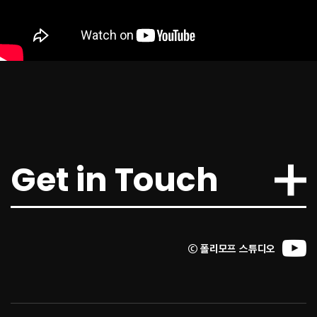
2023.07.11
[오늘의 스팀] 3명이 만든 국산 그…
▲ 뉴 던 컨셉 아트 (사진 출처: 뉴 던 트위터)더 포레스트, 그린 헬와 같은 생존게임은
스팀에서 꾸준한 유저층을 유지하는 ..
Get in Touch
2024.04.03
[강한결의 인디픽] 폴리모프 "이프선…
폴리모프 조병훈 대표·채문석 이사 인터뷰 강한결 기자 | sh04khk@zdnet.co..
ⓒ 폴리모프 스튜디오
2024.03.04
[인터뷰: 소통] 조병훈 폴리모프 대…