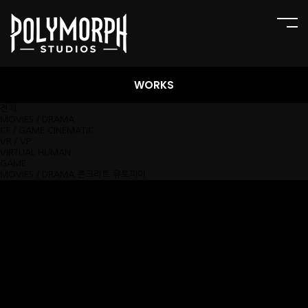
WORKS
전체
MOVIES／DRAMA
CF／GAME CINEMATIC
VR／VP
VIRTUAL HUMAN
GAME
MOVIES／DRAMA
콘크리트 유토피아