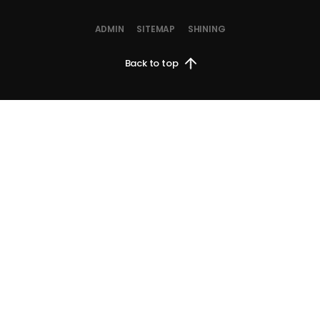
주인섭 기자 lise78@khplus.kr 입력 2023.05.31 17:19 멀티플레이가 핵심이 되는 생존..
ADMIN
SITEMAP
SHINING
2023.07.11
Back to top
[시연기] '찾았다, 내 원석' 20…
한지훈 기자 입력 2023.06.01 13:36 서바이벌 호러 장르에 타워 디펜스 느낌 가미된
'이프선셋''..
2023.07.11
[오늘의 스팀] 3명이 만든 국산 그…
▲ 뉴 던 컨셉 아트 (사진 출처: 뉴 던 트위터)더 포레스트, 그린 헬와 같은 생존게임은
스팀에서 꾸준한 유저층을 유지하는 ..
2024.04.03
[강한결의 인디픽] 폴리모프 "이프선…