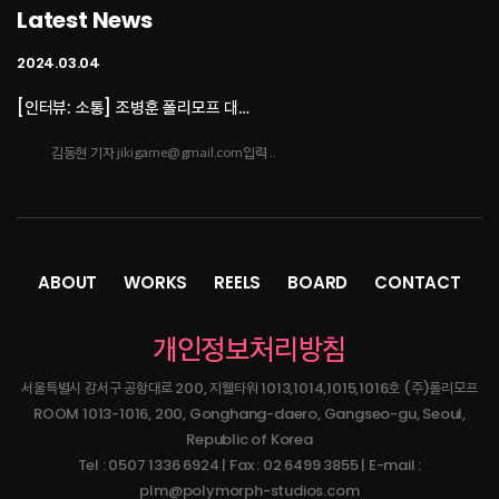
Latest News
김동현 기자 jikigame@gmail.com입력 ..
2024.03.04
[인터뷰: 소통] 조병훈 폴리모프 대…
[인터뷰: 소통] 조병훈 폴리모프 대표② 린저씨의 벅찬 〈이프선셋〉 개발포류기김동현
기자 jikigame@gmail.com입력..
2023.10.16
ABOUT
WORKS
REELS
BOARD
CONTACT
네오위즈, '방구석 인디 게임쇼 20…
개인정보처리방침
- 총 6개 부문 11개 게임 시상 진행강한결 기자입력 :2023/10/16 11:09네오위즈
(공동대표 김승철, 배태근)는 1..
서울특별시 강서구 공항대로 200, 지웰타워 1013,1014,1015,1016호 (주)폴리모프
ROOM 1013-1016, 200, Gonghang-daero, Gangseo-gu, Seoul,
2023.07.11
Republic of Korea
Tel : 0507 1336 6924 | Fax : 02 6499 3855 | E-mail :
[인디크래프트] ‘이프선셋’, 그래픽…
plm@polymorph-studios.com