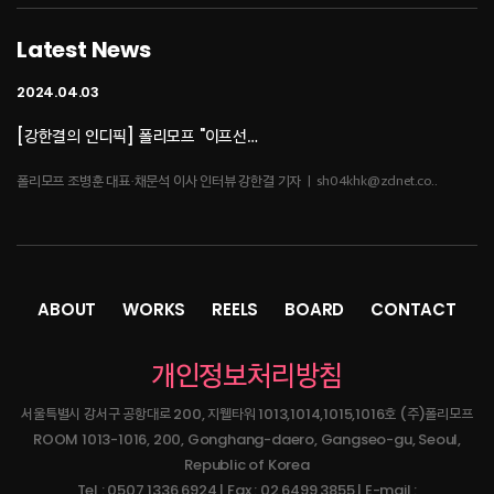
▲ 뉴 던 컨셉 아트 (사진 출처: 뉴 던 트위터)더 포레스트, 그린 헬와 같은 생존게임은
스팀에서 꾸준한 유저층을 유지하는 ..
Latest News
2024.04.03
[강한결의 인디픽] 폴리모프 "이프선…
폴리모프 조병훈 대표·채문석 이사 인터뷰 강한결 기자 | sh04khk@zdnet.co..
ABOUT
WORKS
REELS
BOARD
CONTACT
개인정보처리방침
서울특별시 강서구 공항대로 200, 지웰타워 1013,1014,1015,1016호 (주)폴리모프
ROOM 1013-1016, 200, Gonghang-daero, Gangseo-gu, Seoul,
Republic of Korea
Tel : 0507 1336 6924 | Fax : 02 6499 3855 | E-mail :