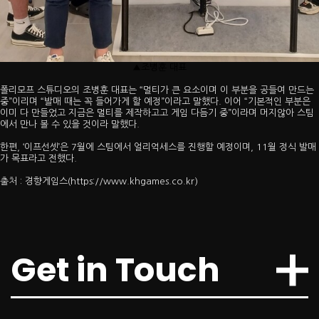
▲조병훈 대표
폴리모프 스튜디오의 조병훈 대표는 “멀티가 큰 요소이며 이 부분을 공들여 만드는
중”이리며 “발매 때는 꼭 들어가게 할 예정”이라고 말했다. 이어 “기본적인 부분은
이미 다 만들었고 지금은 멀티를 제작하고고 게임 다듬기 중”이라며 머지않아 스팀
에서 만나 볼 수 있을 것이라 말했다.
2023.07.11
한편, ‘이프선셋’은 7월에 스팀에서 얼리억세스를 진행할 예정이며, 11월 정식 발매
[오늘의 스팀] 3명이 만든 국산 그…
가 목표라고 전했다.
출처 : 경향게임스(
https://www.khgames.co.kr)
▲ 뉴 던 컨셉 아트 (사진 출처: 뉴 던 트위터)더 포레스트, 그린 헬와 같은 생존게임은
스팀에서 꾸준한 유저층을 유지하는 ..
2024.04.03
Get in Touch
[강한결의 인디픽] 폴리모프 "이프선…
폴리모프 조병훈 대표·채문석 이사 인터뷰 강한결 기자 | sh04khk@zdnet.co..