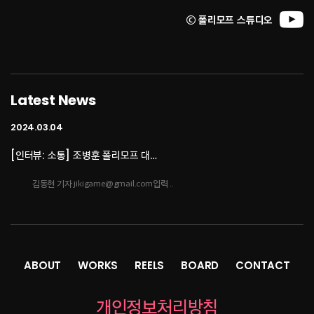
ⓒ 폴리모프 스튜디오
2024.03.04
[인터뷰: 소통] 조병훈 폴리모프 대…
김동현 기자 jikigame@gmail.com입력 ..
Latest News
2024.03.04
[인터뷰: 소통] 조병훈 폴리모프 대…
[인터뷰: 소통] 조병훈 폴리모프 대표② 린저씨의 벅찬 〈이프선셋〉 개발포류기김동현
기자 jikigame@gmail.com입력..
2023.10.16
네오위즈, '방구석 인디 게임쇼 20…
ABOUT
WORKS
REELS
BOARD
CONTACT
- 총 6개 부문 11개 게임 시상 진행강한결 기자입력 :2023/10/16 11:09네오위즈
개인정보처리방침
(공동대표 김승철, 배태근)는 1..